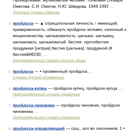
Пронырливый, жуликоватый человек. Толковый словарь
Ожегова. С.И. Ожегов, Н.Ю. Шведова. 1949 1992 …
Толковый словарь Ожегова
пройдоха
— ▲ отрицательная личность ↑ имеющий,
4
приверженность, обмануть пройдоха человек, склонный к
мошенничеству. шельмоватость. шельма. шельмец.
шельмовать. шельмоватый. бестия. протобестия.
продувная [хитрая] бестия [шельма]. продувной (#
бестия&#8230; …
Идеографический словарь русского языка
пройдоха
— • прожженный пройдоха …
5
Словарь русской идиоматики
пройдоха-купец
— пройдоха купец, пройдохи купца …
6
Орфографический словарь-справочник
пройдоха-чиновник
— пройдоха чиновник, пройдохи
7
чиновника …
Орфографический словарь-справочник
пройдоха-управляющий
— сущ., кол во синонимов: 1 •
8