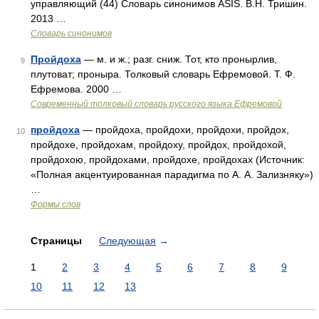
управляющий (44) Словарь синонимов ASIS. В.Н. Тришин.
2013 …
Словарь синонимов
Пройдоха
— м. и ж.; разг. сниж. Тот, кто пронырлив,
9
плутоват; проныра. Толковый словарь Ефремовой. Т. Ф.
Ефремова. 2000 …
Современный толковый словарь русского языка Ефремовой
пройдоха
— пройдоха, пройдохи, пройдохи, пройдох,
10
пройдохе, пройдохам, пройдоху, пройдох, пройдохой,
пройдохою, пройдохами, пройдохе, пройдохах (Источник:
«Полная акцентуированная парадигма по А. А. Зализняку»)
…
Формы слов
Страницы
Следующая
→
1
2
3
4
5
6
7
8
9
10
11
12
13