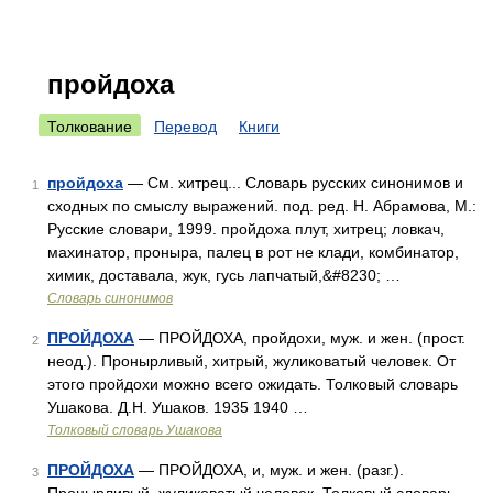
пройдоха
Толкование
Перевод
Книги
пройдоха
— См. хитрец... Словарь русских синонимов и
1
сходных по смыслу выражений. под. ред. Н. Абрамова, М.:
Русские словари, 1999. пройдоха плут, хитрец; ловкач,
махинатор, проныра, палец в рот не клади, комбинатор,
химик, доставала, жук, гусь лапчатый,&#8230; …
Словарь синонимов
ПРОЙДОХА
— ПРОЙДОХА, пройдохи, муж. и жен. (прост.
2
неод.). Пронырливый, хитрый, жуликоватый человек. От
этого пройдохи можно всего ожидать. Толковый словарь
Ушакова. Д.Н. Ушаков. 1935 1940 …
Толковый словарь Ушакова
ПРОЙДОХА
— ПРОЙДОХА, и, муж. и жен. (разг.).
3